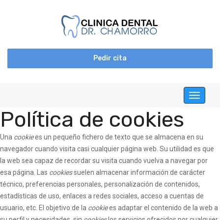
Pedir cita
Toggle
navigati
Política de cookies
Una
cookie
es un pequeño fichero de texto que se almacena en su
navegador cuando visita casi cualquier página web. Su utilidad es que
la web sea capaz de recordar su visita cuando vuelva a navegar por
esa página. Las
cookies
suelen almacenar información de carácter
técnico, preferencias personales, personalización de contenidos,
estadísticas de uso, enlaces a redes sociales, acceso a cuentas de
usuario, etc. El objetivo de la
cookie
es adaptar el contenido de la web a
su perfil y necesidades, sin
cookies
los servicios ofrecidos por cualquier