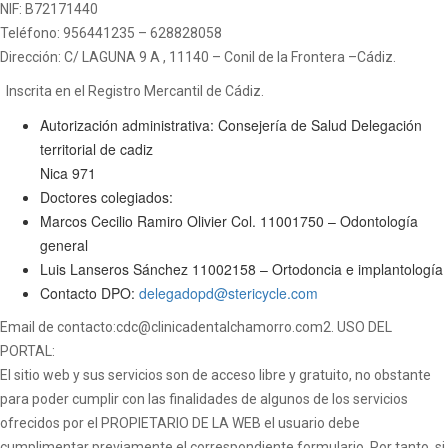
NIF: B72171440
Teléfono: 956441235 – 628828058
Dirección: C/ LAGUNA 9 A , 11140 – Conil de la Frontera –Cádiz.
Inscrita en el Registro Mercantil de Cádiz.
Autorización administrativa: Consejería de Salud Delegación
territorial de cadiz
Nica 971
Doctores colegiados:
Marcos Cecilio Ramiro Olivier Col. 11001750 – Odontología
general
Luis Lanseros Sánchez 11002158 – Ortodoncia e implantología
Contacto DPO:
delegadopd@stericycle.com
Email de contacto:cdc@clinicadentalchamorro.com2. USO DEL
PORTAL:
El sitio web y sus servicios son de acceso libre y gratuito, no obstante
para poder cumplir con las finalidades de algunos de los servicios
ofrecidos por el PROPIETARIO DE LA WEB el usuario debe
cumplimentar previamente el correspondiente formulario. Por tanto, si